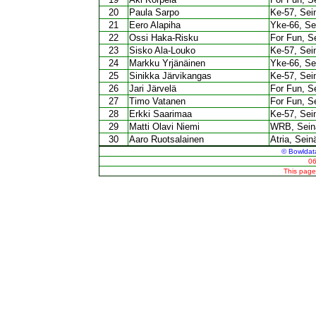
20
Paula Sarpo
Ke-57, Sei
21
Eero Alapiha
Yke-66, Se
22
Ossi Haka-Risku
For Fun, S
23
Sisko Ala-Louko
Ke-57, Sei
24
Markku Yrjänäinen
Yke-66, Se
25
Sinikka Järvikangas
Ke-57, Sei
26
Jari Järvelä
For Fun, S
27
Timo Vatanen
For Fun, S
28
Erkki Saarimaa
Ke-57, Sei
29
Matti Olavi Niemi
WRB, Sein
30
Aaro Ruotsalainen
Atria, Sein
© Bowldata
06
This pag