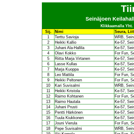
Ti
Seinäjoen Keilahall
Klikkaamalla Yht. 
Sij.
Nimi
Seura, Liit
1
Terttu Savioja
WRB, Sein
2
Heikki Kallio
Ke-57, Sei
3
Juhani Ala-Hallila
Ke-57, Sei
4
Olavi Kokko
For Fun, S
5
Riitta Marja Virtanen
Ke-57, Sei
6
Lasse Kullas
Ke-57, Sei
7
Marja Kuoppa
Ke-57, Sei
8
Leo Mattila
For Fun, S
9
Heikki Peltonen
For Fun, S
10
Kari Suvisalmi
WRB, Sein
11
Heikki Kristola
Ke-57, Sei
12
Raimo Kohtanen
For Fun, S
13
Raimo Hautala
Ke-57, Sei
14
Juhani Prusti
Ke-57, Sei
15
Pentti Härkönen
Ke-57, Sei
16
Tuula Kiukkonen
Ke-57, Sei
17
Jouni Vierula
For Fun, S
18
Pepe Suvisalmi
WRB, Sein
19
Aki Korpela
For Fun, S