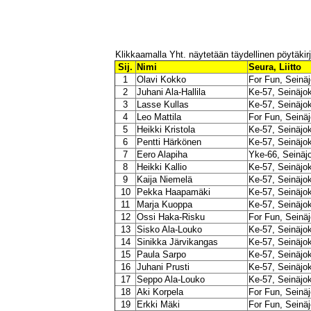
Tiima VK40
Seinäjoen Keilahalli, 29.09 - 05.10
Klikkaamalla Yht. näytetään täydellinen pöytäkir
Sij.
Nimi
Seura, Liitto
1
Olavi Kokko
For Fun, Seinäj
2
Juhani Ala-Hallila
Ke-57, Seinäjok
3
Lasse Kullas
Ke-57, Seinäjok
4
Leo Mattila
For Fun, Seinäj
5
Heikki Kristola
Ke-57, Seinäjok
6
Pentti Härkönen
Ke-57, Seinäjok
7
Eero Alapiha
Yke-66, Seinäjo
8
Heikki Kallio
Ke-57, Seinäjok
9
Kaija Niemelä
Ke-57, Seinäjok
10
Pekka Haapamäki
Ke-57, Seinäjok
11
Marja Kuoppa
Ke-57, Seinäjok
12
Ossi Haka-Risku
For Fun, Seinäj
13
Sisko Ala-Louko
Ke-57, Seinäjok
14
Sinikka Järvikangas
Ke-57, Seinäjok
15
Paula Sarpo
Ke-57, Seinäjok
16
Juhani Prusti
Ke-57, Seinäjok
17
Seppo Ala-Louko
Ke-57, Seinäjok
18
Aki Korpela
For Fun, Seinäj
19
Erkki Mäki
For Fun, Seinäj