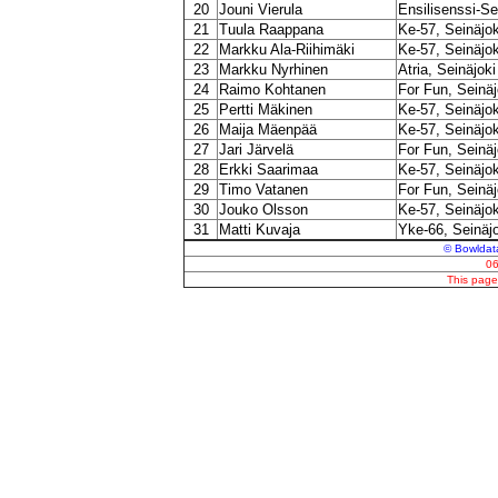
20
Jouni Vierula
Ensilisenssi-Se
21
Tuula Raappana
Ke-57, Seinäjok
22
Markku Ala-Riihimäki
Ke-57, Seinäjok
23
Markku Nyrhinen
Atria, Seinäjoki
24
Raimo Kohtanen
For Fun, Seinäj
25
Pertti Mäkinen
Ke-57, Seinäjok
26
Maija Mäenpää
Ke-57, Seinäjok
27
Jari Järvelä
For Fun, Seinäj
28
Erkki Saarimaa
Ke-57, Seinäjok
29
Timo Vatanen
For Fun, Seinäj
30
Jouko Olsson
Ke-57, Seinäjok
31
Matti Kuvaja
Yke-66, Seinäjo
© Bowldata
06
This pag