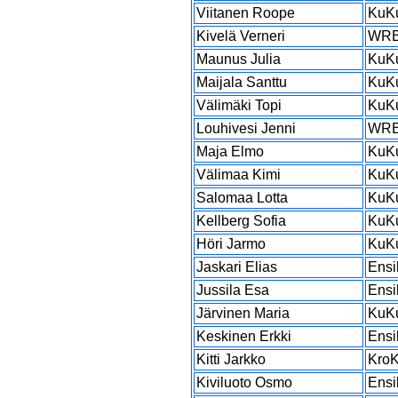
Viitanen Roope
KuK
Kivelä Verneri
WR
Maunus Julia
KuK
Maijala Santtu
KuK
Välimäki Topi
KuK
Louhivesi Jenni
WR
Maja Elmo
KuK
Välimaa Kimi
KuK
Salomaa Lotta
KuK
Kellberg Sofia
KuK
Höri Jarmo
KuK
Jaskari Elias
Ensi
Jussila Esa
Ensi
Järvinen Maria
KuK
Keskinen Erkki
Ensi
Kitti Jarkko
Kro
Kiviluoto Osmo
Ensi