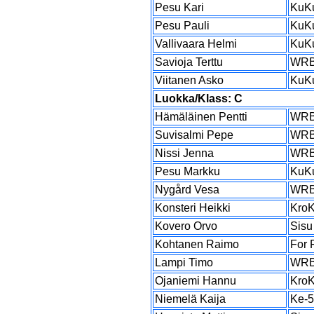
Pesu Kari
KuK
Pesu Pauli
KuK
Vallivaara Helmi
KuK
Savioja Terttu
WR
Viitanen Asko
KuK
Luokka/Klass: C
Hämäläinen Pentti
WR
Suvisalmi Pepe
WR
Nissi Jenna
WR
Pesu Markku
KuK
Nygård Vesa
WR
Konsteri Heikki
Kro
Kovero Orvo
Sisu
Kohtanen Raimo
For 
Lampi Timo
WR
Ojaniemi Hannu
Kro
Niemelä Kaija
Ke-