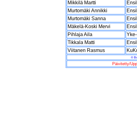
Mikkilä Martti
Ensi
Murtomäki Annikki
Ensi
Murtomäki Sanna
Ensi
Mäkelä-Koski Mervi
Ensi
Pihlaja Aila
Yke-
Tikkala Matti
Ensi
Viitanen Rasmus
KuK
© B
Päivitetty/Up