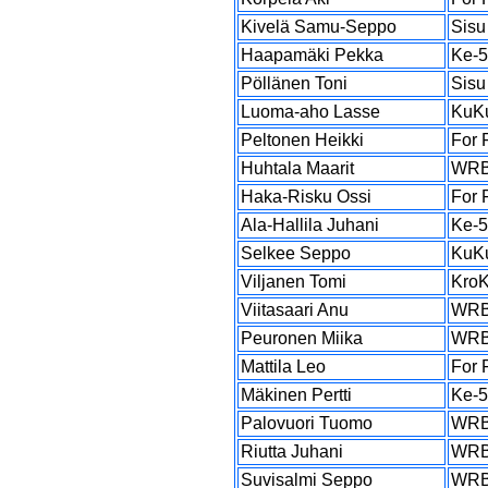
Kivelä Samu-Seppo
Sisu
Haapamäki Pekka
Ke-
Pöllänen Toni
Sisu
Luoma-aho Lasse
KuK
Peltonen Heikki
For 
Huhtala Maarit
WR
Haka-Risku Ossi
For 
Ala-Hallila Juhani
Ke-
Selkee Seppo
KuK
Viljanen Tomi
Kro
Viitasaari Anu
WR
Peuronen Miika
WR
Mattila Leo
For 
Mäkinen Pertti
Ke-
Palovuori Tuomo
WR
Riutta Juhani
WR
Suvisalmi Seppo
WR