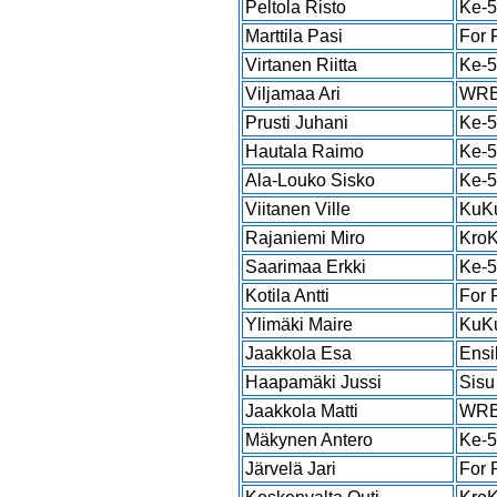
Peltola Risto
Ke-
Marttila Pasi
For 
Virtanen Riitta
Ke-
Viljamaa Ari
WR
Prusti Juhani
Ke-
Hautala Raimo
Ke-
Ala-Louko Sisko
Ke-
Viitanen Ville
KuK
Rajaniemi Miro
Kro
Saarimaa Erkki
Ke-
Kotila Antti
For 
Ylimäki Maire
KuK
Jaakkola Esa
Ensi
Haapamäki Jussi
Sisu
Jaakkola Matti
WR
Mäkynen Antero
Ke-
Järvelä Jari
For 