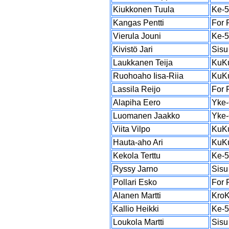
Kiukkonen Tuula
Ke-
Kangas Pentti
For 
Vierula Jouni
Ke-
Kivistö Jari
Sisu
Laukkanen Teija
KuK
Ruohoaho Iisa-Riia
KuK
Lassila Reijo
For 
Alapiha Eero
Yke-
Luomanen Jaakko
Yke-
Viita Vilpo
KuK
Hauta-aho Ari
KuK
Kekola Terttu
Ke-
Ryssy Jarno
Sisu
Pollari Esko
For 
Alanen Martti
Kro
Kallio Heikki
Ke-
Loukola Martti
Sisu