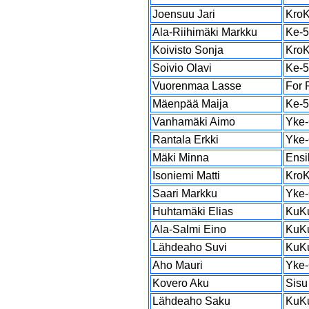
Joensuu Jari
Kro
Ala-Riihimäki Markku
Ke-
Koivisto Sonja
Kro
Soivio Olavi
Ke-
Vuorenmaa Lasse
For 
Mäenpää Maija
Ke-
Vanhamäki Aimo
Yke-
Rantala Erkki
Yke-
Mäki Minna
Ensi
Isoniemi Matti
Kro
Saari Markku
Yke-
Huhtamäki Elias
KuK
Ala-Salmi Eino
KuK
Lähdeaho Suvi
KuK
Aho Mauri
Yke-
Kovero Aku
Sisu
Lähdeaho Saku
KuK