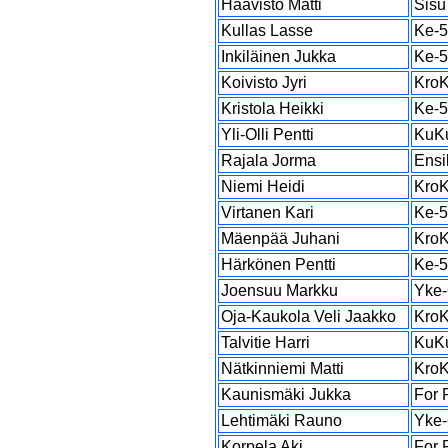
Haavisto Matti
Sisu
Kullas Lasse
Ke-
Inkiläinen Jukka
Ke-
Koivisto Jyri
Kro
Kristola Heikki
Ke-
Yli-Olli Pentti
KuK
Rajala Jorma
Ensi
Niemi Heidi
Kro
Virtanen Kari
Ke-
Mäenpää Juhani
Kro
Härkönen Pentti
Ke-
Joensuu Markku
Yke-
Oja-Kaukola Veli Jaakko
Kro
Talvitie Harri
KuK
Nätkinniemi Matti
Kro
Kaunismäki Jukka
For 
Lehtimäki Rauno
Yke-
Korpela Aki
For 