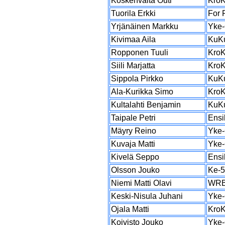
Koskenvalta Outi
Kro
Tuorila Erkki
For 
Yrjänäinen Markku
Yke-
Kivimaa Aila
KuK
Ropponen Tuuli
Kro
Siili Marjatta
Kro
Sippola Pirkko
KuK
Ala-Kurikka Simo
Kro
Kultalahti Benjamin
KuK
Taipale Petri
Ensi
Mäyry Reino
Yke-
Kuvaja Matti
Yke-
Kivelä Seppo
Ensi
Olsson Jouko
Ke-
Niemi Matti Olavi
WR
Keski-Nisula Juhani
Yke-
Ojala Matti
Kro
Koivisto Jouko
Yke-