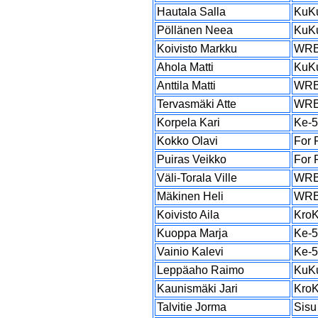
Hautala Salla
KuK
Pöllänen Neea
KuK
Koivisto Markku
WR
Ahola Matti
KuK
Anttila Matti
WR
Tervasmäki Atte
WR
Korpela Kari
Ke-
Kokko Olavi
For 
Puiras Veikko
For 
Väli-Torala Ville
WR
Mäkinen Heli
WR
Koivisto Aila
Kro
Kuoppa Marja
Ke-
Vainio Kalevi
Ke-
Leppäaho Raimo
KuK
Kaunismäki Jari
Kro
Talvitie Jorma
Sisu