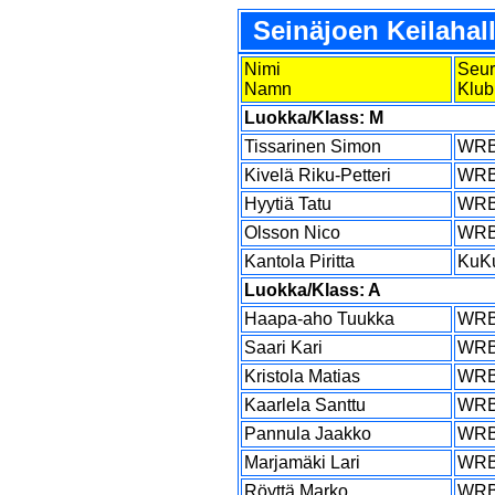
Seinäjoen Keilahall
Nimi
Seu
Namn
Klub
Luokka/Klass: M
Tissarinen Simon
WR
Kivelä Riku-Petteri
WR
Hyytiä Tatu
WR
Olsson Nico
WR
Kantola Piritta
KuK
Luokka/Klass: A
Haapa-aho Tuukka
WR
Saari Kari
WR
Kristola Matias
WR
Kaarlela Santtu
WR
Pannula Jaakko
WR
Marjamäki Lari
WR
Röyttä Marko
WR