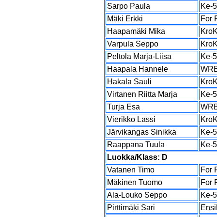
Sarpo Paula
Ke-
Mäki Erkki
For 
Haapamäki Mika
Kro
Varpula Seppo
Kro
Peltola Marja-Liisa
Ke-
Haapala Hannele
WR
Hakala Sauli
Kro
Virtanen Riitta Marja
Ke-
Turja Esa
WR
Vierikko Lassi
Kro
Järvikangas Sinikka
Ke-
Raappana Tuula
Ke-
Luokka/Klass: D
Vatanen Timo
For 
Mäkinen Tuomo
For 
Ala-Louko Seppo
Ke-
Pirttimäki Sari
Ensi