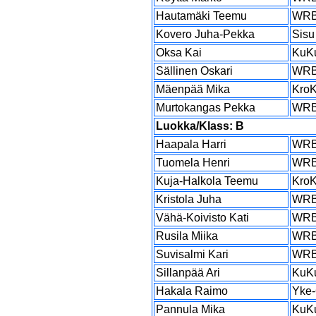
Hautamäki Teemu
WR
Kovero Juha-Pekka
Sisu
Oksa Kai
KuK
Sällinen Oskari
WR
Mäenpää Mika
Kro
Murtokangas Pekka
WR
Luokka/Klass: B
Haapala Harri
WR
Tuomela Henri
WR
Kuja-Halkola Teemu
Kro
Kristola Juha
WR
Vähä-Koivisto Kati
WR
Rusila Miika
WR
Suvisalmi Kari
WR
Sillanpää Ari
KuK
Hakala Raimo
Yke-
Pannula Mika
KuK